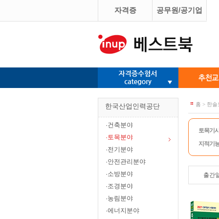
자격증
공무원/공기업
홈 > 한
한국산업인력공단
·건축분야
토목기
·토목분야
지적기
·전기분야
·안전관리분야
·소방분야
출간
·조경분야
·농림분야
·에너지분야