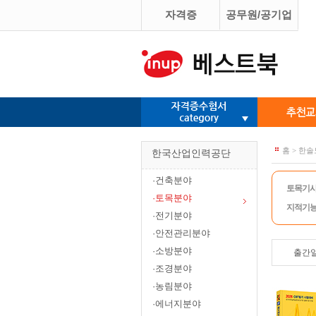
자격증
공무원/공기업
홈 > 한
한국산업인력공단
·건축분야
토목기
·토목분야
지적기
·전기분야
·안전관리분야
·소방분야
출간
·조경분야
·농림분야
·에너지분야