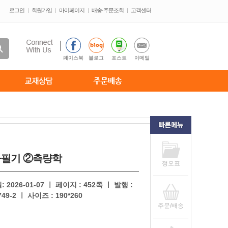
로그인
회원가입
마이페이지
배송·주문조회
고객센터
페이스북
블로그
포스트
이메일
사필기 ②측량학
정오표
026-01-07 ㅣ 페이지 : 452쪽 ㅣ 발행 :
49-2 ㅣ 사이즈 : 190*260
주문/배송