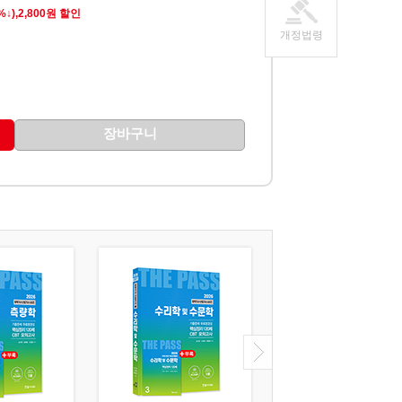
0%↓),2,800원 할인
개정법령
장바구니