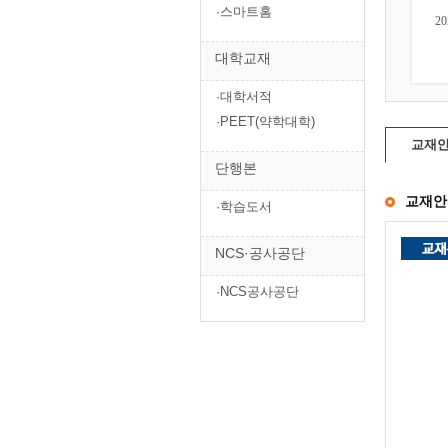
·스마트홈
2026 토목산업기사필기 4
2026 토목기사필기 4주완
2
주완성 8개년 과년...
성 핵심 및 과년도...
대학교재
37,800원
40,500원
·대학서적
·PEET(약학대학)
교재
단행본
교재안
·학습도서
NCS·공사공단
·NCS공사공단