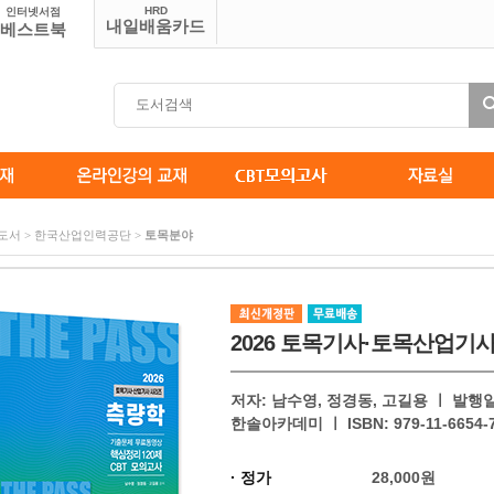
HRD
인터넷서점
내일배움카드
베스트북
솔도서 > 한국산업인력공단 >
토목분야
2026 토목기사·토목산업기
저자: 남수영, 정경동, 고길용 ㅣ 발행일: 2
한솔아카데미 ㅣ ISBN: 979-11-6654-7
· 정가
28,000원