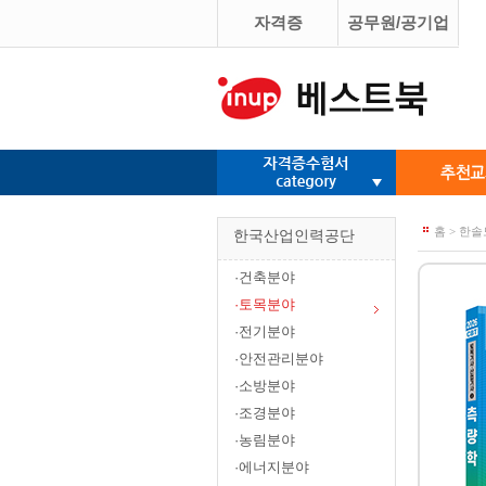
자격증
공무원/공기업
홈 > 한
한국산업인력공단
·건축분야
·토목분야
·전기분야
·안전관리분야
·소방분야
·조경분야
·농림분야
·에너지분야