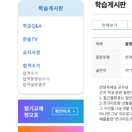
학습게시판
학습게시판
전체보기
학습Q&A
한솔TV
제목
물량
공지사항
질문유형
온라
합격수기
글쓴이
이*
합격수기
합격동영상수기
합격설문결과
안녕하세요 교수님
근거 작성 관련 질문
1. 철근물량표는 일
2. 콘크리트량 산출
그 구간을 나눈것을 
아니면 그냥 식으로
예를들면 '콘크리트 면적 