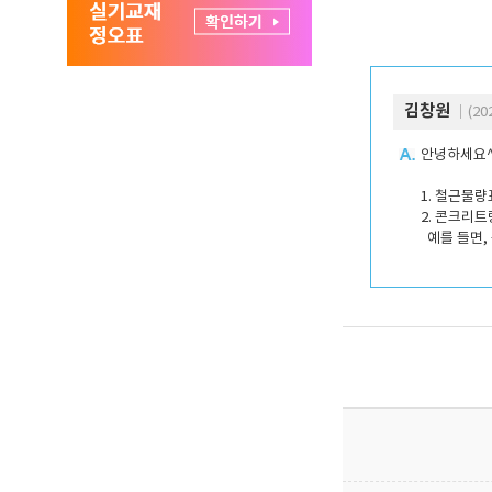
김창원
｜(202
안녕하세요^
1. 철근물량
2. 콘크리트
예를 들면, 콘크