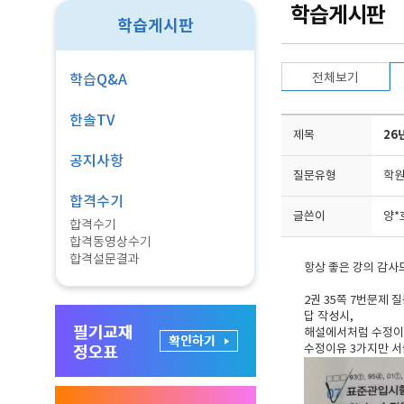
학습게시판
학습게시판
전체보기
학습Q&A
한솔TV
제목
26
공지사항
질문유형
학원
합격수기
글쓴이
양*
합격수기
합격동영상수기
합격설문결과
항상 좋은 강의 감사
2권 35쪽 7번문제 
답 작성시,
해설에서처럼 수정이
수정이유 3가지만 