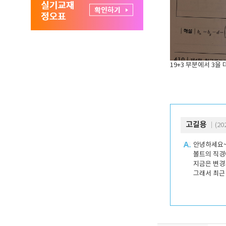
19+3 부분에서 3
고길용
｜(202
안녕하세요~
볼트의 직경
지금은 변경
그래서 최근