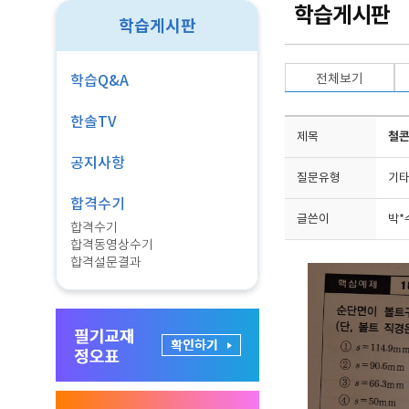
학습게시판
학습게시판
전체보기
학습Q&A
한솔TV
제목
철콘
공지사항
질문유형
기타
합격수기
글쓴이
박*
합격수기
합격동영상수기
합격설문결과