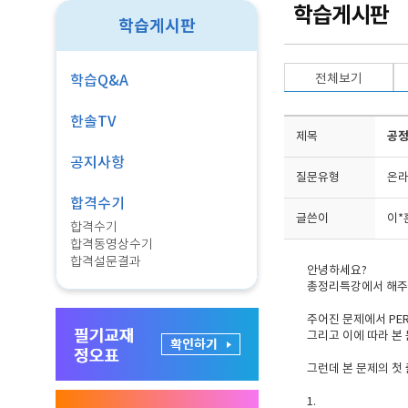
학습게시판
학습게시판
전체보기
학습Q&A
한솔TV
제목
공정
공지사항
질문유형
온라
합격수기
글쓴이
이*
합격수기
합격동영상수기
합격설문결과
안녕하세요?
총정리특강에서 해주신 
주어진 문제에서 PE
그리고 이에 따라 본
그런데 본 문제의 첫 
1.