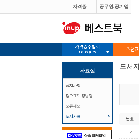
자격증
공무원/공기업
도서
자료실
공지사항
정오표/개정법령
오류제보
도서자료
번호
32