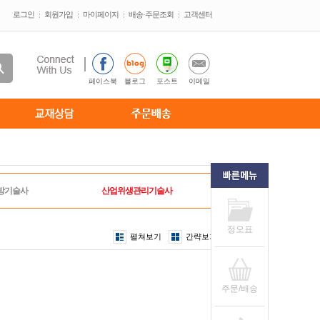
로그인
회원가입
마이페이지
배송·주문조회
고객센터
페이스북
블로그
포스트
이메일
방기술사
산업위생관리기술사
정오표
펼쳐보기
간략보기
주문/배송