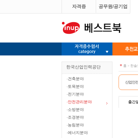
자격증
공무원/공기업
홈 > 한
한국산업인력공단
·건축분야
산업안
·토목분야
·전기분야
·안전관리분야
출간
·소방분야
·조경분야
·농림분야
·에너지분야