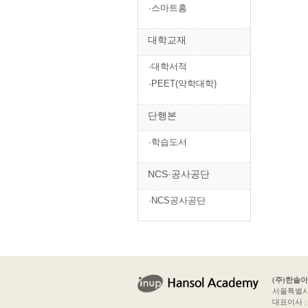
·스마트홈
대학교재
·대학서적
·PEET(약학대학)
단행본
·학습도서
NCS·공사공단
·NCS공사공단
(주)한솔
서울특별시 
대표이사 : 