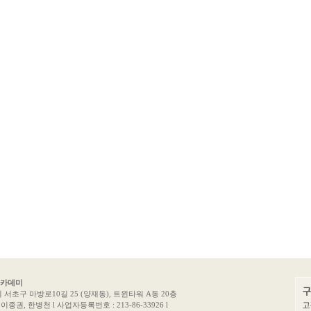
아카데미
서초구 마방로10길 25 (양재동), 트윈타워 A동 20층
이종권, 한병천 l 사업자등록번호 : 213-86-33926 l