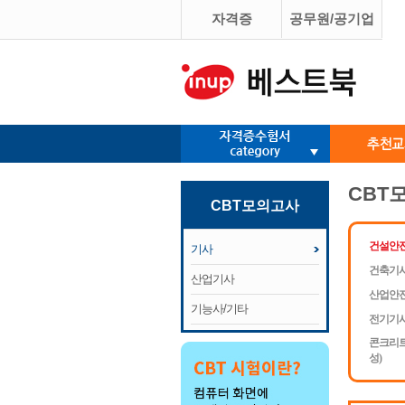
자격증
공무원/공기업
CBT
CBT모의고사
건설안
기사
건축기사
산업기사
산업안
기능사/기타
전기기사
콘크리트
성)