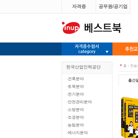
자격증
공무원/공기업
홈 > 한솔
한국산업인력공단
·건축분야
출간
·토목분야
·전기분야
·안전관리분야
·소방분야
·조경분야
·농림분야
·에너지분야