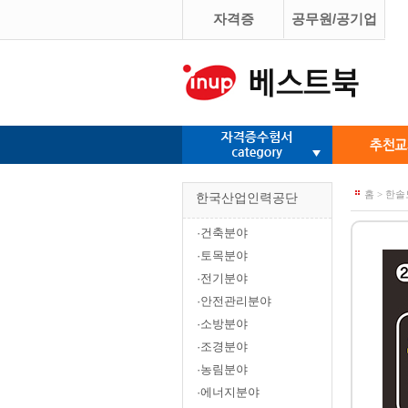
자격증
공무원/공기업
홈 > 한
한국산업인력공단
·건축분야
·토목분야
·전기분야
·안전관리분야
·소방분야
·조경분야
·농림분야
·에너지분야