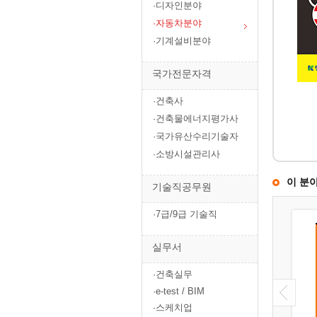
·디자인분야
·자동차분야
·기계설비분야
국가전문자격
·건축사
·건축물에너지평가사
·국가유산수리기술자
·소방시설관리사
이 분
기술직공무원
·7급/9급 기술직
실무서
·건축실무
·e-test / BIM
·스케치업