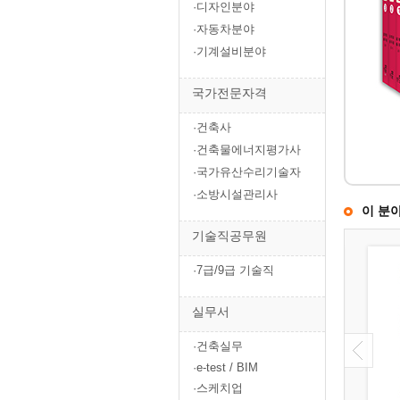
·디자인분야
·자동차분야
·기계설비분야
국가전문자격
·건축사
·건축물에너지평가사
·국가유산수리기술자
·소방시설관리사
이 분
기술직공무원
·7급/9급 기술직
실무서
·건축실무
·e-test / BIM
·스케치업