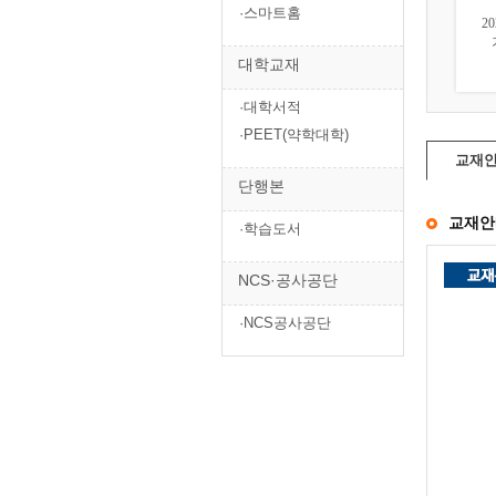
·스마트홈
2026 건축산업기사실기
2026 건축기사·건축산업
2
TheBible
기사필기 시리즈(...
대학교재
27,000원
121,500원
·대학서적
·PEET(약학대학)
교재
단행본
교재안
·학습도서
NCS·공사공단
·NCS공사공단