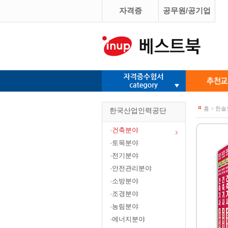
자격증
공무원/공기업
홈 > 한
한국산업인력공단
·건축분야
·토목분야
·전기분야
·안전관리분야
·소방분야
·조경분야
·농림분야
·에너지분야