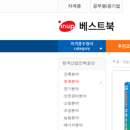
자격증
공무원/공기업
홈 > 한
한국산업인력공단
·건축분야
·토목분야
·전기분야
·안전관리분야
·소방분야
·조경분야
·농림분야
·에너지분야