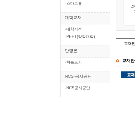
·스마트홈
2026 토목기사필기 4주완
2026 토목기사·토목산업
2026
성 핵심 및 과년도...
기사필기 시리즈(...
기사
대학교재
40,500원
151,200원
·대학서적
·PEET(약학대학)
교재
단행본
교재안
·학습도서
NCS·공사공단
·NCS공사공단